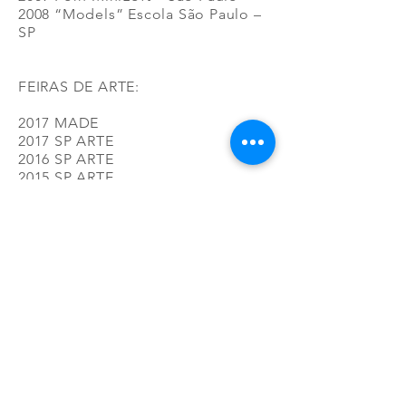
2008 “Models” Escola São Paulo –
SP
FEIRAS DE ARTE:
2017 MADE
2017 SP ARTE
2016 SP ARTE
2015 SP ARTE
2010 SP ARTE
2009 Tokyo Art Fair
2009 KIAF 2009 SP ARTE
COLEÇÕES:
MAC Museu de Arte
Contemporânea de São Paulo
Universidade de Mersin - Turquia
Coleção Tadeu Chiarelli - São
Paulo